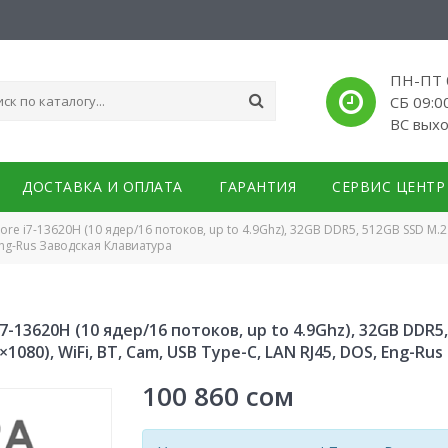
ПН-ПТ 0
СБ 09:0
ВС вых
ДОСТАВКА И ОПЛАТА
ГАРАНТИЯ
СЕРВИС ЦЕНТР
 Core i7-13620H (10 ядер/16 потоков, up to 4.9Ghz), 32GB DDR5, 512GB SSD M.2 
 Eng-Rus Заводская Клавиатура
 i7-13620H (10 ядер/16 потоков, up to 4.9Ghz), 32GB DDR
0×1080), WiFi, BT, Cam, USB Type-C, LAN RJ45, DOS, Eng-R
100 860
сом