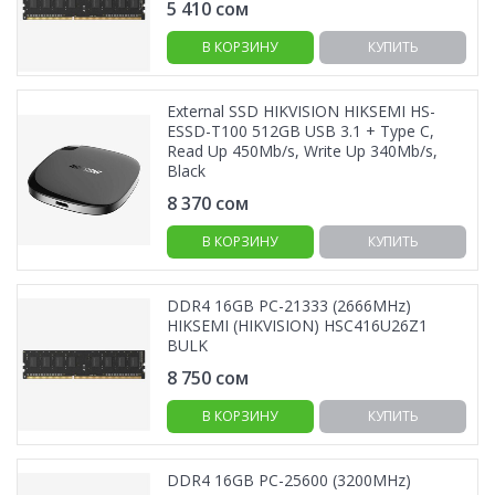
5 410
сом
В КОРЗИНУ
КУПИТЬ
External SSD HIKVISION HIKSEMI HS-
ESSD-T100 512GB USB 3.1 + Type C,
Read Up 450Mb/s, Write Up 340Mb/s,
Black
8 370
сом
В КОРЗИНУ
КУПИТЬ
DDR4 16GB PC-21333 (2666MHz)
HIKSEMI (HIKVISION) HSC416U26Z1
BULK
8 750
сом
В КОРЗИНУ
КУПИТЬ
DDR4 16GB PC-25600 (3200MHz)