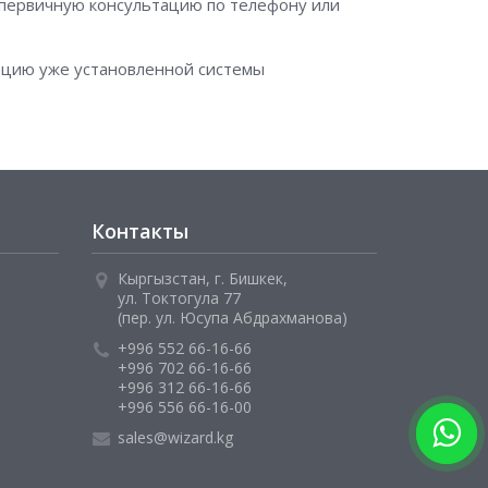
 первичную консультацию по телефону или
ацию уже установленной системы
Контакты
Кыргызстан, г. Бишкек,
ул. Токтогула 77
(пер. ул. Юсупа Абдрахманова)
+996 552 66-16-66
+996 702 66-16-66
+996 312 66-16-66
+996 556 66-16-00
sales@wizard.kg