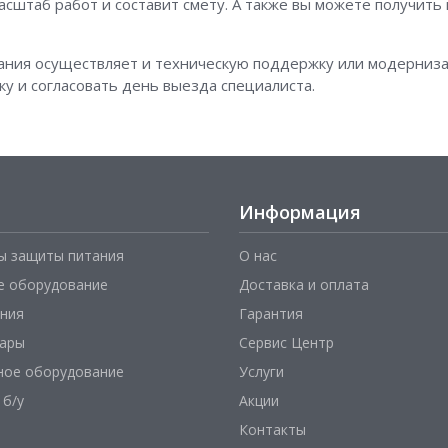
сштаб работ и составит смету. А также вы можете получить
ания осуществляет и техническую поддержку или модерниз
ку и согласовать день выезда специалиста.
Информация
ы защиты питания
О нас
е оборудование
Доставка и оплата
ния
Гарантия
уары
Сервис Центр
ное оборудование
Услуги
 б/у
Акции
Контакты