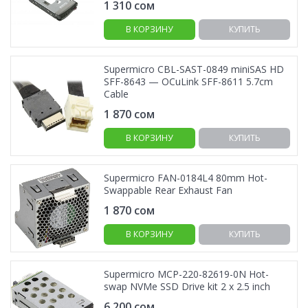
1 310
сом
В КОРЗИНУ
КУПИТЬ
Supermicro CBL-SAST-0849 miniSAS HD
SFF-8643 — OCuLink SFF-8611 5.7cm
Cable
1 870
сом
В КОРЗИНУ
КУПИТЬ
Supermicro FAN-0184L4 80mm Hot-
Swappable Rear Exhaust Fan
1 870
сом
В КОРЗИНУ
КУПИТЬ
Supermicro MCP-220-82619-0N Hot-
swap NVMe SSD Drive kit 2 x 2.5 inch
6 200
сом