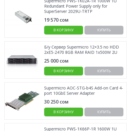
Supermicro PWS-1K02A-1R 1000W 1U
Redundant Power Supply only for
SuperServer 2029U-TRTP
19 570
сом
В КОРЗИНУ
КУПИТЬ
Б/у Сервер Supermicro 12×3.5 no HDD
2xE5-2470 8GB RAM RAID 1x500W 2U
25 000
сом
В КОРЗИНУ
КУПИТЬ
Supermicro AOC-STG-b4S Add-on Card 4-
port 10GbE Server Adapter
30 250
сом
В КОРЗИНУ
КУПИТЬ
Supermicro PWS-1K66P-1R 1600W 1U