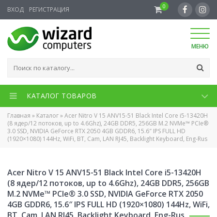
0
ВХОД
РЕГИСТРАЦИЯ
МЕНЮ
КАТАЛОГ ТОВАРОВ
Главная
»
Каталог
»
Acer Nitro V 15 ANV15-51 Black Intel Core i5-13420H
(8 ядер/12 потоков, up to 4.6Ghz), 24GB DDR5, 256GB M.2 NVMe™ PCIe®
3.0 SSD, NVIDIA GeForce RTX 2050 4GB GDDR6, 15.6″ IPS FULL HD
(1920×1080) 144Hz, WiFi, BT, Cam, LAN RJ45, Backlight Keyboard, Eng-Rus
Acer Nitro V 15 ANV15-51 Black Intel Core i5-13420H
(8 ядер/12 потоков, up to 4.6Ghz), 24GB DDR5, 256GB
M.2 NVMe™ PCIe® 3.0 SSD, NVIDIA GeForce RTX 2050
4GB GDDR6, 15.6″ IPS FULL HD (1920×1080) 144Hz, WiFi,
BT, Cam, LAN RJ45, Backlight Keyboard, Eng-Rus