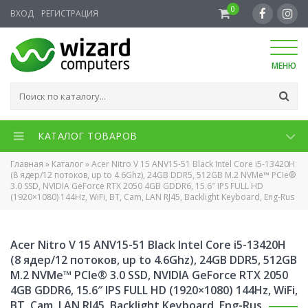
0
ВХОД
РЕГИСТРАЦИЯ
МЕНЮ
КАТАЛОГ ТОВАРОВ
Главная
»
Каталог
»
Acer Nitro V 15 ANV15-51 Black Intel Core i5-13420H
(8 ядер/12 потоков, up to 4.6Ghz), 24GB DDR5, 512GB M.2 NVMe™ PCIe®
3.0 SSD, NVIDIA GeForce RTX 2050 4GB GDDR6, 15.6″ IPS FULL HD
(1920×1080) 144Hz, WiFi, BT, Cam, LAN RJ45, Backlight Keyboard, Eng-Rus
Acer Nitro V 15 ANV15-51 Black Intel Core i5-13420H
(8 ядер/12 потоков, up to 4.6Ghz), 24GB DDR5, 512GB
M.2 NVMe™ PCIe® 3.0 SSD, NVIDIA GeForce RTX 2050
4GB GDDR6, 15.6″ IPS FULL HD (1920×1080) 144Hz, WiFi,
BT, Cam, LAN RJ45, Backlight Keyboard, Eng-Rus