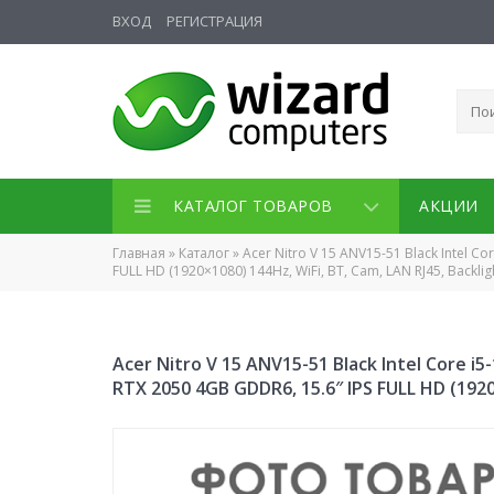
ВХОД
РЕГИСТРАЦИЯ
КАТАЛОГ ТОВАРОВ
АКЦИИ
Главная
»
Каталог
»
Acer Nitro V 15 ANV15-51 Black Intel C
FULL HD (1920×1080) 144Hz, WiFi, BT, Cam, LAN RJ45, Backli
Acer Nitro V 15 ANV15-51 Black Intel Core 
RTX 2050 4GB GDDR6, 15.6″ IPS FULL HD (1920