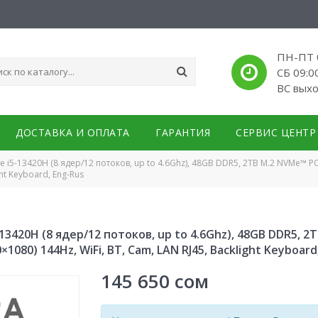
ПН-ПТ 0
СБ 09:0
ВС вых
ДОСТАВКА И ОПЛАТА
ГАРАНТИЯ
СЕРВИС ЦЕНТР
ore i5-13420H (8 ядер/12 потоков, up to 4.6Ghz), 48GB DDR5, 2TB M.2 NVMe™ P
ght Keyboard, Eng-Rus
i5-13420H (8 ядер/12 потоков, up to 4.6Ghz), 48GB DDR5, 
×1080) 144Hz, WiFi, BT, Cam, LAN RJ45, Backlight Keyboard
145 650
сом