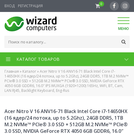
0
ВХОД
РЕГИСТРАЦИЯ
МЕНЮ
КАТАЛОГ ТОВАРОВ
Главная
»
Каталог
»
Acer Nitro V 16 ANV16-71 Black Intel Core i7-
14650HX (16 ядер/24 потока, up to 5.2Ghz), 24GB DDR5, 1TB M.2 NVMe™
PCIe® 3.0 SSD + 512GB M.2 NVMe™ PCIe® 3.0 SSD, NVIDIA GeForce RTX
4050 6GB GDDR6, 16.0″ IPS WUXGA (1920×1200) 165Hz, WiFi, BT, Cam,
LAN RJ45, Backlight Keyboard, Eng-Rus
Acer Nitro V 16 ANV16-71 Black Intel Core i7-14650HX
(16 ядер/24 потока, up to 5.2Ghz), 24GB DDR5, 1TB
M.2 NVMe™ PCIe® 3.0 SSD + 512GB M.2 NVMe™ PCIe®
3.0 SSD, NVIDIA GeForce RTX 4050 6GB GDDR6, 16.0″