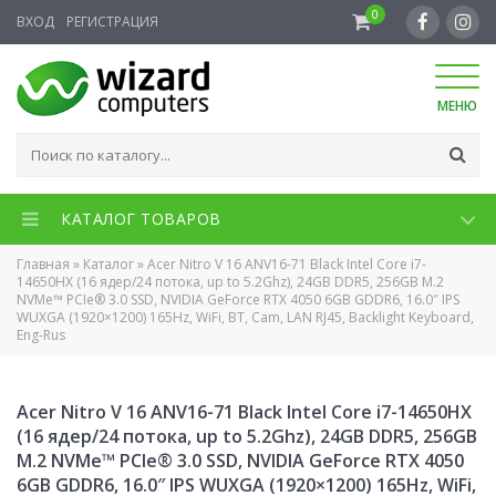
0
ВХОД
РЕГИСТРАЦИЯ
МЕНЮ
КАТАЛОГ ТОВАРОВ
Главная
»
Каталог
»
Acer Nitro V 16 ANV16-71 Black Intel Core i7-
14650HX (16 ядер/24 потока, up to 5.2Ghz), 24GB DDR5, 256GB M.2
NVMe™ PCIe® 3.0 SSD, NVIDIA GeForce RTX 4050 6GB GDDR6, 16.0″ IPS
WUXGA (1920×1200) 165Hz, WiFi, BT, Cam, LAN RJ45, Backlight Keyboard,
Eng-Rus
Acer Nitro V 16 ANV16-71 Black Intel Core i7-14650HX
(16 ядер/24 потока, up to 5.2Ghz), 24GB DDR5, 256GB
M.2 NVMe™ PCIe® 3.0 SSD, NVIDIA GeForce RTX 4050
6GB GDDR6, 16.0″ IPS WUXGA (1920×1200) 165Hz, WiFi,