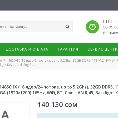
ПН-ПТ 0
СБ 09:0
ВС вых
ДОСТАВКА И ОПЛАТА
ГАРАНТИЯ
СЕРВИС ЦЕНТР
ore i7-14650HX (16 ядер/24 потока, up to 5.2Ghz), 32GB DDR5, 1TB M.2 NVMe™
light Keyboard, Eng-Rus
7-14650HX (16 ядер/24 потока, up to 5.2Ghz), 32GB DDR5,
A (1920×1200) 165Hz, WiFi, BT, Cam, LAN RJ45, Backlight 
140 130
сом