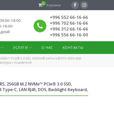
0
Корзина
+996 552 66-16-66
9:00-18:00
+996 702 66-16-66
0-16:00
+996 312 66-16-66
одной
+996 556 66-16-00
УСЛУГИ
О НАС
КОНТАКТЫ
 NVMe™ PCIe® 3.0 SSD, NVIDIA® GeForce® RTX 3050 4GB
авиатура с подсветкой
R5, 256GB M.2 NVMe™ PCIe® 3.0 SSD,
 Type-C, LAN RJ45, DOS, Backlight Keyboard,