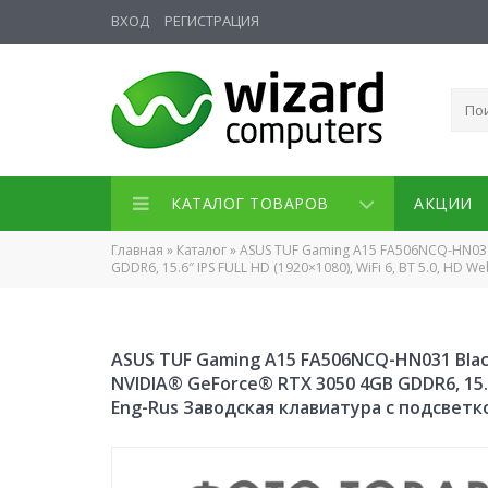
ВХОД
РЕГИСТРАЦИЯ
КАТАЛОГ ТОВАРОВ
АКЦИИ
Главная
»
Каталог
»
ASUS TUF Gaming A15 FA506NCQ-HN031 B
GDDR6, 15.6″ IPS FULL HD (1920×1080), WiFi 6, BT 5.0, HD 
ASUS TUF Gaming A15 FA506NCQ-HN031 Black 
NVIDIA® GeForce® RTX 3050 4GB GDDR6, 15.6″
Eng-Rus Заводская клавиатура с подсветк