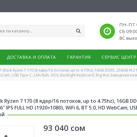
ПН-ПТ 0
СБ 09:0
ВС вых
ДОСТАВКА И ОПЛАТА
ГАРАНТИЯ
СЕРВИС ЦЕНТР
lack Ryzen 7 170 (8 ядер/16 потоков, up to 4.75hz), 16GB DDR5, 256GB M.2
WebCam, USB Type-C, LAN RJ45, DOS, Backlight Keyboard, Eng-Rus Заводская кл
Ryzen 7 170 (8 ядер/16 потоков, up to 4.75hz), 16GB DD
 IPS FULL HD (1920×1080), WiFi 6, BT 5.0, HD WebCam, USB
ой
93 040
сом