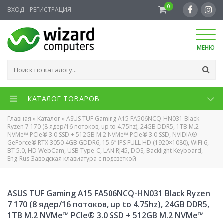
0
ВХОД
РЕГИСТРАЦИЯ
МЕНЮ
КАТАЛОГ ТОВАРОВ
Главная
»
Каталог
»
ASUS TUF Gaming A15 FA506NCQ-HN031 Black
Ryzen 7 170 (8 ядер/16 потоков, up to 4.75hz), 24GB DDR5, 1TB M.2
NVMe™ PCIe® 3.0 SSD + 512GB M.2 NVMe™ PCIe® 3.0 SSD, NVIDIA®
GeForce® RTX 3050 4GB GDDR6, 15.6″ IPS FULL HD (1920×1080), WiFi 6,
BT 5.0, HD WebCam, USB Type-C, LAN RJ45, DOS, Backlight Keyboard,
Eng-Rus Заводская клавиатура с подсветкой
ASUS TUF Gaming A15 FA506NCQ-HN031 Black Ryzen
7 170 (8 ядер/16 потоков, up to 4.75hz), 24GB DDR5,
1TB M.2 NVMe™ PCIe® 3.0 SSD + 512GB M.2 NVMe™