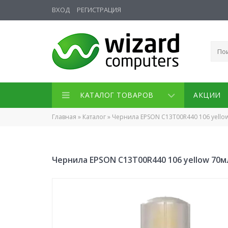
ВХОД
РЕГИСТРАЦИЯ
КАТАЛОГ ТОВАРОВ
АКЦИИ
Главная
»
Каталог
»
Чернила EPSON C13T00R440 106 yellow
Чернила EPSON C13T00R440 106 yellow 70мл