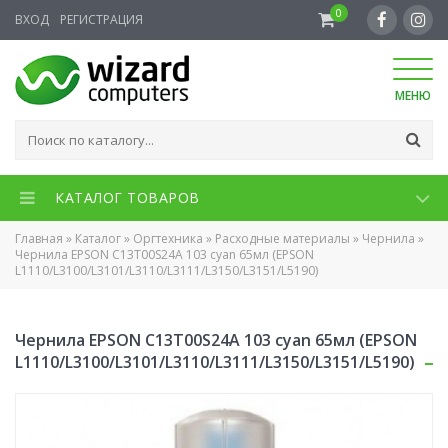
0
ВХОД
РЕГИСТРАЦИЯ
МЕНЮ
КАТАЛОГ ТОВАРОВ
Главная
»
Каталог
»
Оргтехника
»
Расходные материалы
»
Чернила
»
Чернила EPSON C13T00S24A 103 cyan 65мл (EPSON
L1110/L3100/L3101/L3110/L3111/L3150/L3151/L5190)
Чернила EPSON C13T00S24A 103 cyan 65мл (EPSON
L1110/L3100/L3101/L3110/L3111/L3150/L3151/L5190)