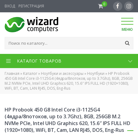
0
ВХОД
РЕГИСТРАЦИЯ
МЕНЮ
КАТАЛОГ ТОВАРОВ
Главная
»
Каталог
»
Ноутбуки и аксессуары
»
Ноутбуки
»
HP Probook
450 G8 Intel Core i3-1125G4 (4ядра/8потоков, up to 3.7Ghz), 8GB, 256GB
M.2 NVMe PCIe, Intel UHD Graphics 620, 15.6″ IPS FULL HD (1920×1080),
WiFi, BT, Cam, LAN RJ45, DOS, Eng-Rus
HP Probook 450 G8 Intel Core i3-1125G4
(4ядра/8потоков, up to 3.7Ghz), 8GB, 256GB M.2
NVMe PCIe, Intel UHD Graphics 620, 15.6″ IPS FULL HD
(1920×1080), WiFi, BT, Cam, LAN RJ45, DOS, Eng-Rus