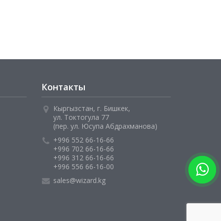
Контакты
Кыргызстан, г. Бишкек,
ул. Токтогула 77
(пер. ул. Юсупа Абдрахманова)
+996 552 66-16-66
+996 702 66-16-66
+996 312 66-16-66
+996 556 66-16-00
sales@wizard.kg