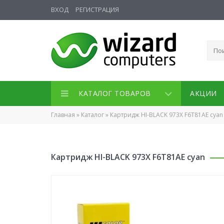
ВХОД
РЕГИСТРАЦИЯ
КАТАЛОГ ТОВАРОВ
АКЦИИ
Главная
»
Каталог
»
Картридж HI-BLACK 973X F6T81AE cyan
Картридж HI-BLACK 973X F6T81AE cyan