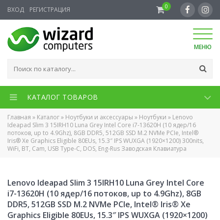
0
ВХОД
РЕГИСТРАЦИЯ
МЕНЮ
КАТАЛОГ ТОВАРОВ
Главная
»
Каталог
»
Ноутбуки и аксессуары
»
Ноутбуки
»
Lenovo
Ideapad Slim 3 15IRH10 Luna Grey Intel Core i7-13620H (10 ядер/16
потоков, up to 4.9Ghz), 8GB DDR5, 512GB SSD M.2 NVMe PCIe, Intel®
Iris® Xe Graphics Eligible 80EUs, 15.3″ IPS WUXGA (1920×1200) 300nits,
WiFi, BT, Cam, USB Type-C, DOS, Eng-Rus Заводская Клавиатура
Lenovo Ideapad Slim 3 15IRH10 Luna Grey Intel Core
i7-13620H (10 ядер/16 потоков, up to 4.9Ghz), 8GB
DDR5, 512GB SSD M.2 NVMe PCIe, Intel® Iris® Xe
Graphics Eligible 80EUs, 15.3″ IPS WUXGA (1920×1200)