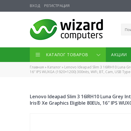
ВХОД
РЕГИСТРАЦИЯ
КАТАЛОГ ТОВАРОВ
АКЦИИ
Главная
»
Каталог
»
Lenovo Ideapad Slim 3 16IRH10 Luna Gre
16″ IPS WUXGA (1920×1200) 300nits, WiFi, BT, Cam, USB Typ
Lenovo Ideapad Slim 3 16IRH10 Luna Grey In
Iris® Xe Graphics Eligible 80EUs, 16″ IPS W