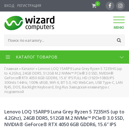
0
ВХОД
РЕГИСТРАЦИЯ
МЕНЮ
КАТАЛОГ ТОВАРОВ
Главная
»
Каталог
»
Lenovo LOQ 15ARP9 Luna Grey Ryzen 5 7235HS (up
to 4.2Ghz), 24GB DDR5, 512GB M.2 NVMe™ PCIe® 3.0 SSD, NVIDIA®
GeForce® RTX 4050 6GB GDDR6, 15.6″ IPS FULL HD (1920×1080) IPS
300nits 144Hz, 100% sRGB, WiFi 6, BT 5.0, HD WebCam, USB Type-C, LAN
RJ45, DOS, Backlight Keyboard, Eng-Rus Заводская клавиатура с
подсветкой
Lenovo LOQ 15ARP9 Luna Grey Ryzen 5 7235HS (up to
4.2Ghz), 24GB DDR5, 512GB M.2 NVMe™ PCIe® 3.0 SSD,
NVIDIA® GeForce® RTX 4050 6GB GDDR6, 15.6″ IPS