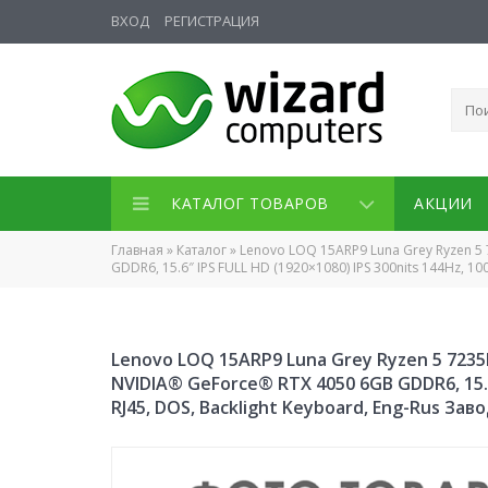
ВХОД
РЕГИСТРАЦИЯ
КАТАЛОГ ТОВАРОВ
АКЦИИ
Главная
»
Каталог
»
Lenovo LOQ 15ARP9 Luna Grey Ryzen 5 
GDDR6, 15.6″ IPS FULL HD (1920×1080) IPS 300nits 144Hz, 1
Lenovo LOQ 15ARP9 Luna Grey Ryzen 5 7235H
NVIDIA® GeForce® RTX 4050 6GB GDDR6, 15.6″
RJ45, DOS, Backlight Keyboard, Eng-Rus За