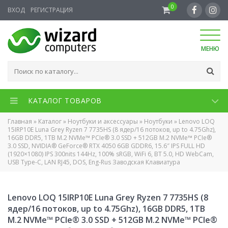
0
ВХОД
РЕГИСТРАЦИЯ
МЕНЮ
КАТАЛОГ ТОВАРОВ
Главная
»
Каталог
»
Ноутбуки и аксессуары
»
Ноутбуки
»
Lenovo LOQ
15IRP10E Luna Grey Ryzen 7 7735HS (8 ядер/16 потоков, up to 4.75Ghz),
16GB DDR5, 1TB M.2 NVMe™ PCIe® 3.0 SSD + 512GB M.2 NVMe™ PCIe®
3.0 SSD, NVIDIA® GeForce® RTX 4050 6GB GDDR6, 15.6″ IPS FULL HD
(1920×1080) IPS 300nits 144Hz, 100% sRGB, WiFi 6, BT 5.0, HD WebCam,
USB Type-C, LAN RJ45, DOS, Eng-Rus Заводская Клавиатура
Lenovo LOQ 15IRP10E Luna Grey Ryzen 7 7735HS (8
ядер/16 потоков, up to 4.75Ghz), 16GB DDR5, 1TB
M.2 NVMe™ PCIe® 3.0 SSD + 512GB M.2 NVMe™ PCIe®