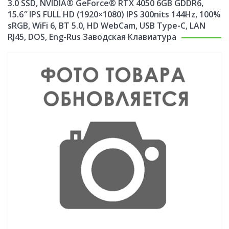
3.0 SSD, NVIDIA® GeForce® RTX 4050 6GB GDDR6,
15.6″ IPS FULL HD (1920×1080) IPS 300nits 144Hz, 100%
sRGB, WiFi 6, BT 5.0, HD WebCam, USB Type-C, LAN
RJ45, DOS, Eng-Rus Заводская Клавиатура