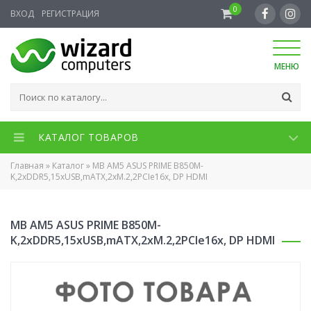
0
ВХОД
РЕГИСТРАЦИЯ
МЕНЮ
КАТАЛОГ ТОВАРОВ
Главная
»
Каталог
»
MB AM5 ASUS PRIME B850M-
K,2xDDR5,15xUSB,mATX,2xM.2,2PCIe16x, DP HDMI
MB AM5 ASUS PRIME B850M-
K,2xDDR5,15xUSB,mATX,2xM.2,2PCIe16x, DP HDMI