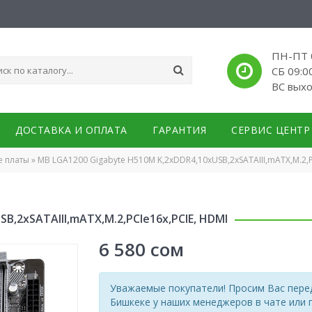
ПН-ПТ 0
СБ 09:0
ВС вых
ДОСТАВКА И ОПЛАТА
ГАРАНТИЯ
СЕРВИС ЦЕНТР
е платы
»
MB LGA1200 Gigabyte H510M K,2xDDR4,10xUSB,2xSATAIII,mATX,M.2,P
B,2xSATAIII,mATX,M.2,PCIe16x,PCIE, HDMI
6 580
сом
Уважаемые покупатели! Просим Вас перед
Бишкеке у наших менеджеров в чате или 