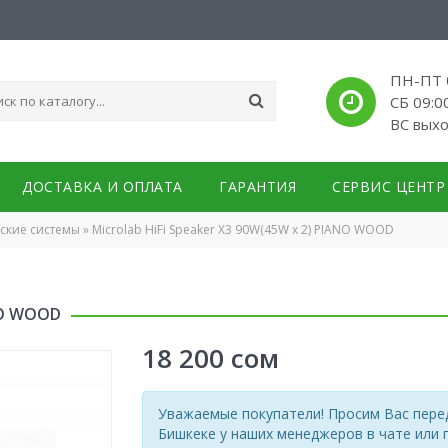
ПН-ПТ 0
СБ 09:0
ВС вых
ДОСТАВКА И ОПЛАТА
ГАРАНТИЯ
СЕРВИС ЦЕНТР
еские системы
»
Microlab HiFi Speaker X3 90W(45W x 2) PIANO WOOD
ANO WOOD
18 200
сом
Уважаемые покупатели! Просим Вас перед
Бишкеке у наших менеджеров в чате или 