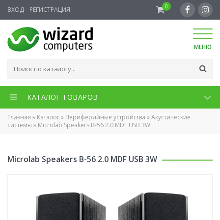
0
ВХОД
РЕГИСТРАЦИЯ
МЕНЮ
КАТАЛОГ ТОВАРОВ
Главная
»
Каталог
»
Периферийные устройства
»
Акустические
системы
»
Microlab Speakers B-56 2.0 MDF USB 3W
Microlab Speakers B-56 2.0 MDF USB 3W