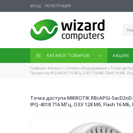
ВХОД
РЕГИСТРАЦИЯ
КАТАЛОГ ТОВАРОВ
АКЦИИ
Главная
»
Каталог
»
Сетевое оборудование
»
Точки досту
Процессор IPQ-4018 716 МГц, ОЗУ 128 Мб, Flash 16 МБ,
Точка доступа MIKROTIK RBcAPGi-5acD2nD-XL
IPQ-4018 716 МГц, ОЗУ 128 Мб, Flash 16 