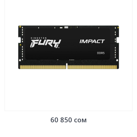
60 850
сом