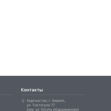
Контакты
Кыргызстан, г. Бишкек,
ул. Токтогула 77
(пер. ул. Юсупа Абдрахманова)