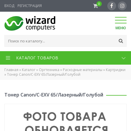
0
ВХОД
РЕГИСТРАЦИЯ
МЕНЮ
КАТАЛОГ ТОВАРОВ
Главная
»
Каталог
»
Оргтехника
»
Расходные материалы
»
Картриджи
»
Тонер Canon/C-EXV 65/Лазерный/Голубой
Тонер Canon/C-EXV 65/Лазерный/Голубой