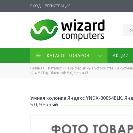
ВХОД
РЕГИСТРАЦИЯ
КАТАЛОГ ТОВАРОВ
АКЦИИ
Главная
»
Каталог
»
Периферийные устройства
»
Акустич
(2,4–5 ГГц), Bluetooth 5.0, Черный
Умная колонка Яндекс YNDX-00054BLK, Яндек
5.0, Черный