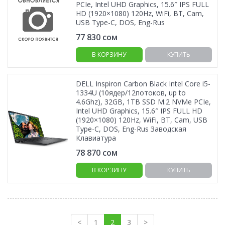
PCIe, Intel UHD Graphics, 15.6″ IPS FULL
HD (1920×1080) 120Hz, WiFi, BT, Cam,
USB Type-C, DOS, Eng-Rus
77 830
сом
В КОРЗИНУ
КУПИТЬ
DELL Inspiron Carbon Black Intel Core i5-
1334U (10ядер/12потоков, up to
4.6Ghz), 32GB, 1TB SSD M.2 NVMe PCIe,
Intel UHD Graphics, 15.6″ IPS FULL HD
(1920×1080) 120Hz, WiFi, BT, Cam, USB
Type-C, DOS, Eng-Rus Заводская
Клавиатура
78 870
сом
В КОРЗИНУ
КУПИТЬ
<
1
2
3
>