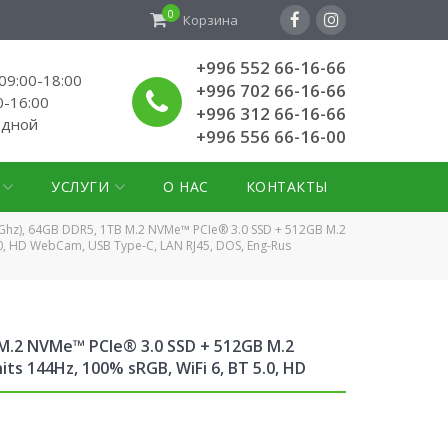
0
Корзина
+996 552 66-16-66
9:00-18:00
+996 702 66-16-66
0-16:00
+996 312 66-16-66
одной
+996 556 66-16-00
УСЛУГИ
О НАС
КОНТАКТЫ
5Ghz), 64GB DDR5, 1TB M.2 NVMe™ PCIe® 3.0 SSD + 512GB M.2
.0, HD WebCam, USB Type-C, LAN RJ45, DOS, Eng-Rus
 M.2 NVMe™ PCIe® 3.0 SSD + 512GB M.2
s 144Hz, 100% sRGB, WiFi 6, BT 5.0, HD