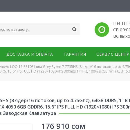
ПН-ПТ 0
СБ 09:0
ВС вых
ДОСТАВКА И ОПЛАТА
ГАРАНТИЯ
СЕРВИС ЦЕНТР
enovo LOQ 15IRP10E Luna Grey Ryzen 7 7735HS (8 ядер/16 потоков, up to 4.7
 15.6″ IPS FULL HD (1920×1080) IPS 300nits 144Hz, 100% sRGB, WiFi 6, BT 5
5HS (8 ядер/16 потоков, up to 4.75Ghz), 64GB DDR5, 1TB
4050 6GB GDDR6, 15.6″ IPS FULL HD (1920×1080) IPS 300nit
us Заводская Клавиатура
176 910
сом