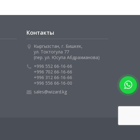
Контакты
Кыргызстан, г. Бишкек,
ул. Токтогула 77
(пер. ул. Юсупа Абдрахманова)
+996 552 66-16-66
+996 702 66-16-66
+996 312 66-16-66
+996 556 66-16-00
sales@wizard.kg