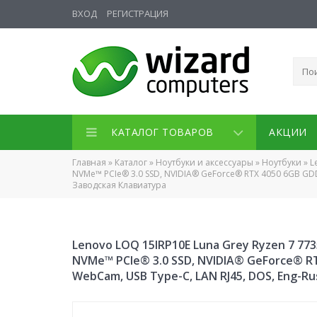
ВХОД
РЕГИСТРАЦИЯ
КАТАЛОГ ТОВАРОВ
АКЦИИ
Главная
»
Каталог
»
Ноутбуки и аксессуары
»
Ноутбуки
»
L
NVMe™ PCIe® 3.0 SSD, NVIDIA® GeForce® RTX 4050 6GB GDDR6,
Заводская Клавиатура
Lenovo LOQ 15IRP10E Luna Grey Ryzen 7 773
NVMe™ PCIe® 3.0 SSD, NVIDIA® GeForce® RTX 
WebCam, USB Type-C, LAN RJ45, DOS, Eng-R