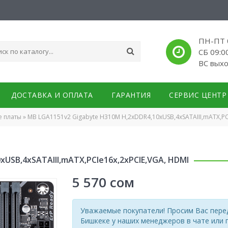
ПН-ПТ 0
СБ 09:0
ВС вых
ДОСТАВКА И ОПЛАТА
ГАРАНТИЯ
СЕРВИС ЦЕНТР
е платы
»
MB LGA1151v2 Gigabyte H310M H,2xDDR4,10xUSB,4xSATAIII,mATX,PC
USB,4xSATAIII,mATX,PCIe16x,2xPCIE,VGA, HDMI
5 570
сом
Уважаемые покупатели! Просим Вас перед
Бишкеке у наших менеджеров в чате или 