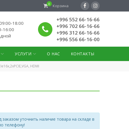
0
Корзина
+996 552 66-16-66
9:00-18:00
+996 702 66-16-66
0-16:00
+996 312 66-16-66
одной
+996 556 66-16-00
УСЛУГИ
О НАС
КОНТАКТЫ
Ie16x,2xPCIE,VGA, HDMI
 заказом уточнить наличие товара на складе в
по телефону!