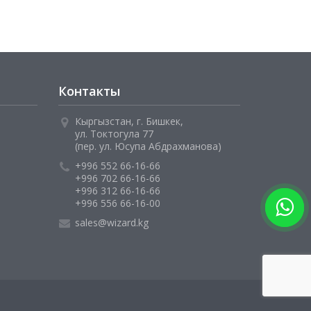
Контакты
Кыргызстан, г. Бишкек,
ул. Токтогула 77
(пер. ул. Юсупа Абдрахманова)
+996 552 66-16-66
+996 702 66-16-66
+996 312 66-16-66
+996 556 66-16-00
sales@wizard.kg